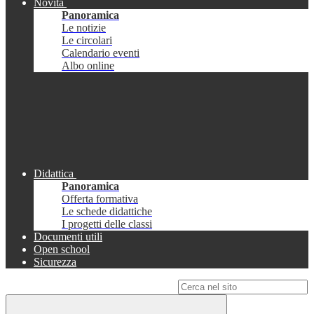
Novità
Panoramica
Le notizie
Le circolari
Calendario eventi
Albo online
Didattica
Panoramica
Offerta formativa
Le schede didattiche
I progetti delle classi
Documenti utili
Open school
Sicurezza
Campo di ricerca per le pagine del sito