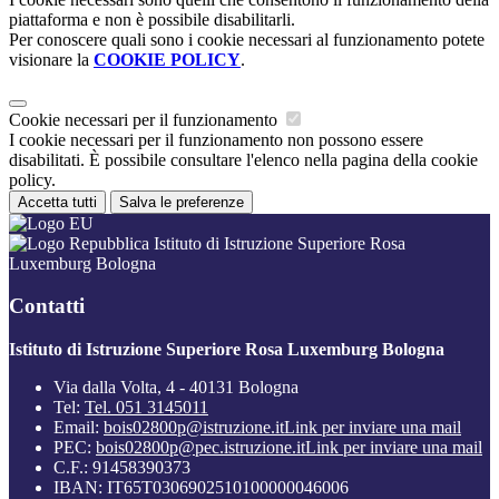
piattaforma e non è possibile disabilitarli.
Per conoscere quali sono i cookie necessari al funzionamento potete
visionare la
COOKIE POLICY
.
Cookie necessari per il funzionamento
I cookie necessari per il funzionamento non possono essere
disabilitati. È possibile consultare l'elenco nella pagina della cookie
policy.
Accetta tutti
Salva le preferenze
Istituto di Istruzione Superiore Rosa
Luxemburg Bologna
Contatti
Istituto di Istruzione Superiore Rosa Luxemburg Bologna
Via dalla Volta, 4 - 40131 Bologna
Tel:
Tel. 051 3145011
Email:
bois02800p@istruzione.it
Link per inviare una mail
PEC:
bois02800p@pec.istruzione.it
Link per inviare una mail
C.F.: 91458390373
IBAN: IT65T0306902510100000046006