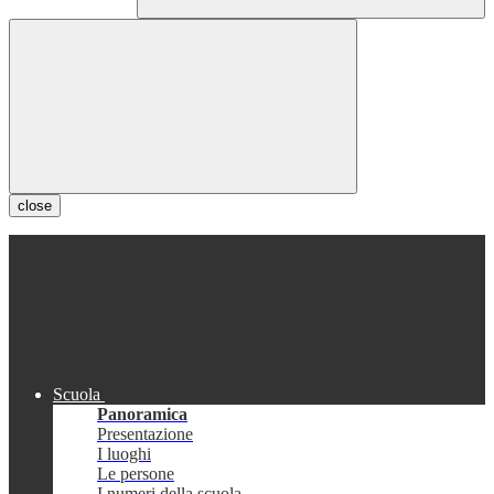
close
Scuola
Panoramica
Presentazione
I luoghi
Le persone
I numeri della scuola