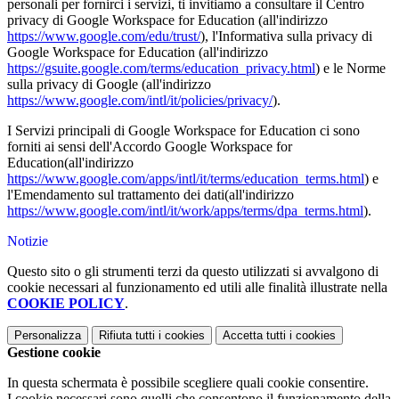
personali per fornirci i servizi, ti invitiamo a consultare il Centro
privacy di Google Workspace for Education (all'indirizzo
https://www.google.com/edu/trust/
), l'Informativa sulla privacy di
Google Workspace for Education (all'indirizzo
https://gsuite.google.com/terms/education_privacy.html
) e le Norme
sulla privacy di Google (all'indirizzo
https://www.google.com/intl/it/policies/privacy/
).
I Servizi principali di Google Workspace for Education ci sono
forniti ai sensi dell'Accordo Google Workspace for
Education(all'indirizzo
https://www.google.com/apps/intl/it/terms/education_terms.html
) e
l'Emendamento sul trattamento dei dati(all'indirizzo
https://www.google.com/intl/it/work/apps/terms/dpa_terms.html
).
Notizie
Questo sito o gli strumenti terzi da questo utilizzati si avvalgono di
cookie necessari al funzionamento ed utili alle finalità illustrate nella
COOKIE POLICY
.
Personalizza
Rifiuta tutti
i cookies
Accetta tutti
i cookies
Gestione cookie
In questa schermata è possibile scegliere quali cookie consentire.
I cookie necessari sono quelli che consentono il funzionamento della