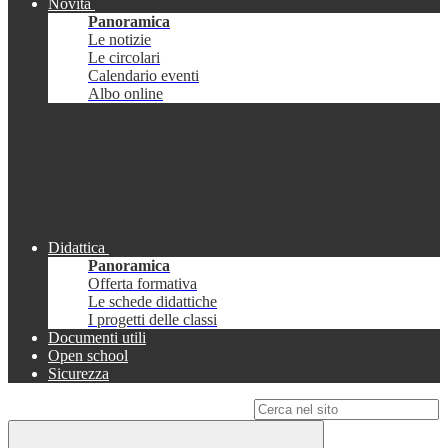
Novità
Panoramica
Le notizie
Le circolari
Calendario eventi
Albo online
Didattica
Panoramica
Offerta formativa
Le schede didattiche
I progetti delle classi
Documenti utili
Open school
Sicurezza
Campo di ricerca per le pagine del sito