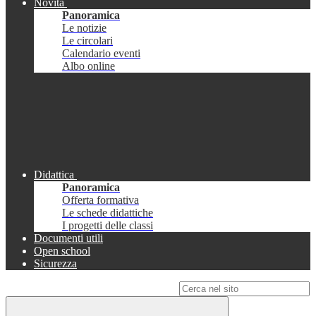
Novità
Panoramica
Le notizie
Le circolari
Calendario eventi
Albo online
Didattica
Panoramica
Offerta formativa
Le schede didattiche
I progetti delle classi
Documenti utili
Open school
Sicurezza
Campo di ricerca per le pagine del sito