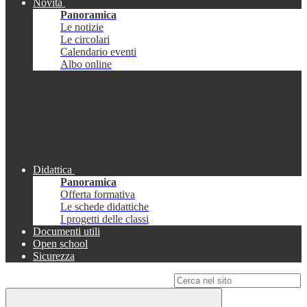
Novità
Panoramica
Le notizie
Le circolari
Calendario eventi
Albo online
Didattica
Panoramica
Offerta formativa
Le schede didattiche
I progetti delle classi
Documenti utili
Open school
Sicurezza
Campo di ricerca per le pagine del sito