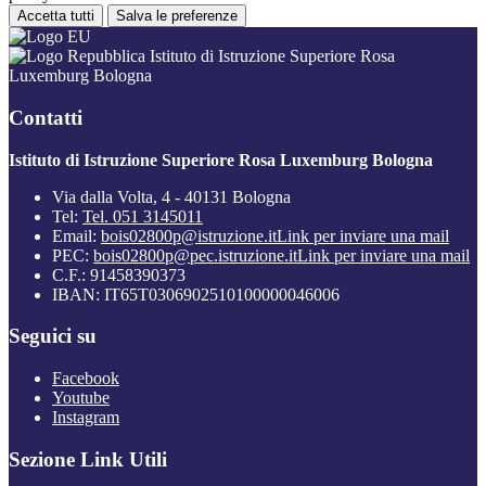
Accetta tutti
Salva le preferenze
Istituto di Istruzione Superiore Rosa
Luxemburg Bologna
Contatti
Istituto di Istruzione Superiore Rosa Luxemburg Bologna
Via dalla Volta, 4 - 40131 Bologna
Tel:
Tel. 051 3145011
Email:
bois02800p@istruzione.it
Link per inviare una mail
PEC:
bois02800p@pec.istruzione.it
Link per inviare una mail
C.F.: 91458390373
IBAN: IT65T0306902510100000046006
Seguici su
Facebook
Youtube
Instagram
Sezione Link Utili