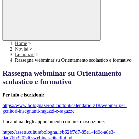
Home
>
Novità
>
Le notizie
>
Rassegna webminar su Orientamento scolastico e formativo
Rassegna webminar su Orientamento
scolastico e formativo
Per info e iscrizioni:
https://www.
bolognazerodiciotto.it/
calendario-z18/webinar-per-
genitori-insegnanti-ragazzi-e-
ragazze
Locandina degli appuntamenti con link di iscrizione:
https://assets.culturabologna.
it/b62ff7d7-85e1-4d0c-a8e3-
0ae7bb3205d0-webinar-
cittadini.pdf