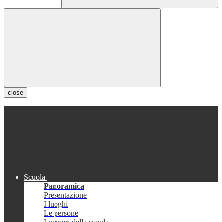
close
Scuola
Panoramica
Presentazione
I luoghi
Le persone
I numeri della scuola