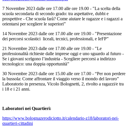
7 Novembre 2023 dalle ore 17.00 alle ore 19.00
- "La scelta della
scuola secondaria di secondo grado: tra aspettative, dubbi e
prospettive - Che scuola farà? Come aiutare le ragazze e i ragazzi a
orientarsi per scegliere le superiori”
14 Novembre 2023 dalle ore 17.00 alle ore 19.00 -
"Presentazione
dei percorsi scolastici liceali, tecnici, professionali, e IeFP”
21 Novembre 2023 dalle ore 17.00 alle ore 19.00 -
"Le
professionalità richieste dalle imprese oggi e uno sguardo al futuro -
Se i giovani scelgono l’industria - Scegliere percorsi a indirizzo
tecnologico: una doppia opportunità”
30 Novembre 2023 dalle ore 15.00 alle ore 17.00
- “Per non perdere
la bussola: Come affrontare il viaggio verso il mondo del lavoro”
Laboratorio
in presenza, Vicolo Bolognetti, 2
, rivolto a ragazzi/e tra
i 18 e i 21 anni.
Laboratori nei Quartieri:
https://www.
bolognazerodiciotto.it/
calendario-z18/laboratori-nei-
quartieri-cittadini