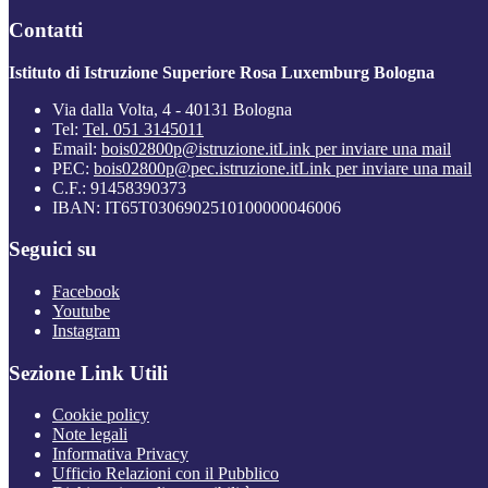
Contatti
Istituto di Istruzione Superiore Rosa Luxemburg Bologna
Via dalla Volta, 4 - 40131 Bologna
Tel:
Tel. 051 3145011
Email:
bois02800p@istruzione.it
Link per inviare una mail
PEC:
bois02800p@pec.istruzione.it
Link per inviare una mail
C.F.: 91458390373
IBAN: IT65T0306902510100000046006
Seguici su
Facebook
Youtube
Instagram
Sezione Link Utili
Cookie policy
Note legali
Informativa Privacy
Ufficio Relazioni con il Pubblico