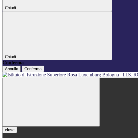
Chiudi
Chiudi
Conferma
Annulla
Conferma
I.I.S
close