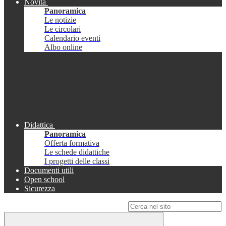
Novità
Panoramica
Le notizie
Le circolari
Calendario eventi
Albo online
Didattica
Panoramica
Offerta formativa
Le schede didattiche
I progetti delle classi
Documenti utili
Open school
Sicurezza
Campo di ricerca per le pagine del sito