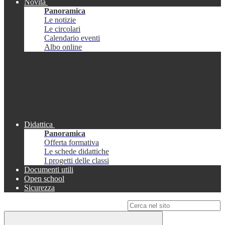
Novità
Panoramica
Le notizie
Le circolari
Calendario eventi
Albo online
Didattica
Panoramica
Offerta formativa
Le schede didattiche
I progetti delle classi
Documenti utili
Open school
Sicurezza
Campo di ricerca per le pagine del sito