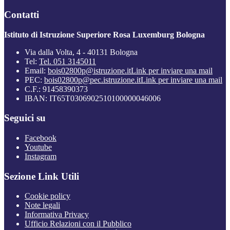
Contatti
Istituto di Istruzione Superiore Rosa Luxemburg Bologna
Via dalla Volta, 4 - 40131 Bologna
Tel:
Tel. 051 3145011
Email:
bois02800p@istruzione.it
Link per inviare una mail
PEC:
bois02800p@pec.istruzione.it
Link per inviare una mail
C.F.: 91458390373
IBAN: IT65T0306902510100000046006
Seguici su
Facebook
Youtube
Instagram
Sezione Link Utili
Cookie policy
Note legali
Informativa Privacy
Ufficio Relazioni con il Pubblico