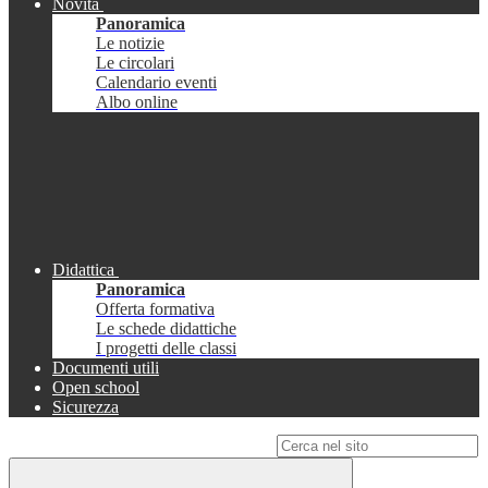
Novità
Panoramica
Le notizie
Le circolari
Calendario eventi
Albo online
Didattica
Panoramica
Offerta formativa
Le schede didattiche
I progetti delle classi
Documenti utili
Open school
Sicurezza
Campo di ricerca per le pagine del sito