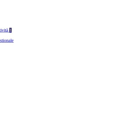
tività
1
stionale