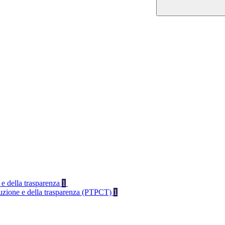
 e della trasparenza
1
rruzione e della trasparenza (PTPCT)
1