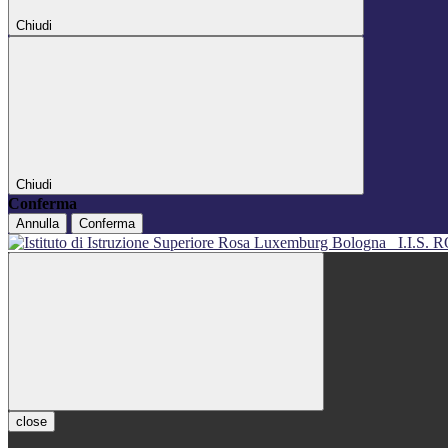
Chiudi
Chiudi
Conferma
Annulla
Conferma
I.I.S
close