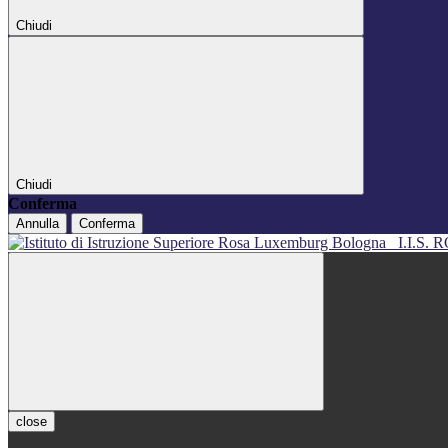
Chiudi
Chiudi
Conferma
Annulla
Conferma
I.I.S
close