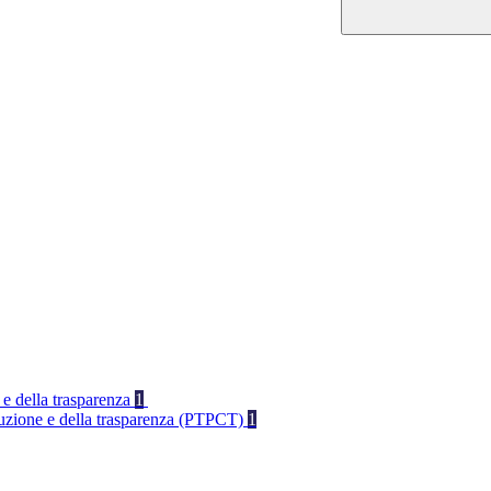
 e della trasparenza
1
rruzione e della trasparenza (PTPCT)
1