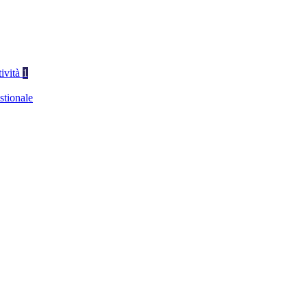
tività
1
stionale