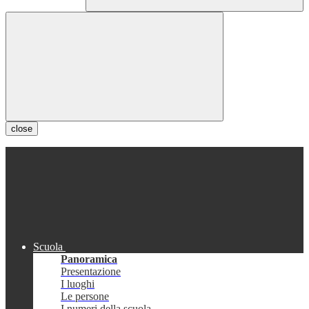
close
Scuola
Panoramica
Presentazione
I luoghi
Le persone
I numeri della scuola