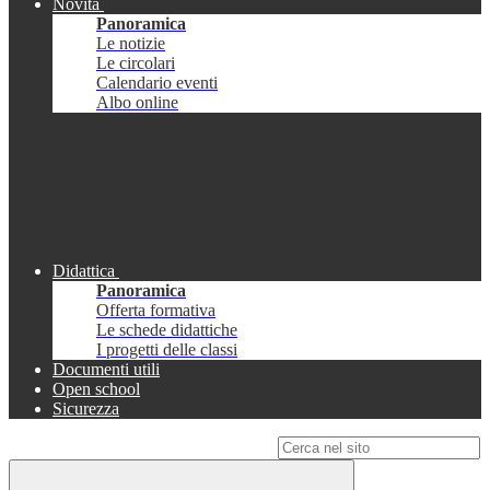
Novità
Panoramica
Le notizie
Le circolari
Calendario eventi
Albo online
Didattica
Panoramica
Offerta formativa
Le schede didattiche
I progetti delle classi
Documenti utili
Open school
Sicurezza
Campo di ricerca per le pagine del sito