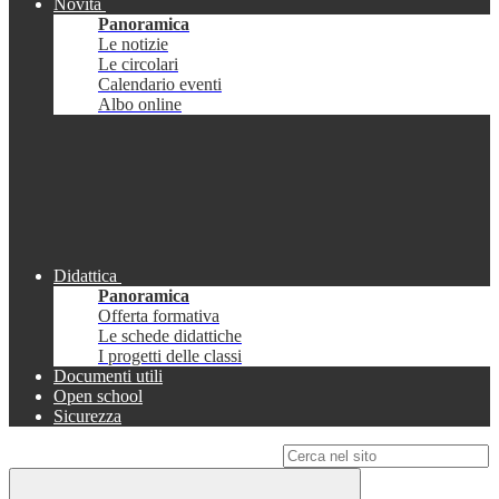
Novità
Panoramica
Le notizie
Le circolari
Calendario eventi
Albo online
Didattica
Panoramica
Offerta formativa
Le schede didattiche
I progetti delle classi
Documenti utili
Open school
Sicurezza
Campo di ricerca per le pagine del sito