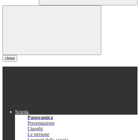
close
Scuola
Panoramica
Presentazione
I luoghi
Le persone
I numeri della scuola