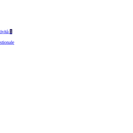
tività
1
stionale