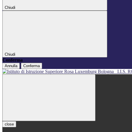
Chiudi
Chiudi
Conferma
Annulla
Conferma
I.I.S
close