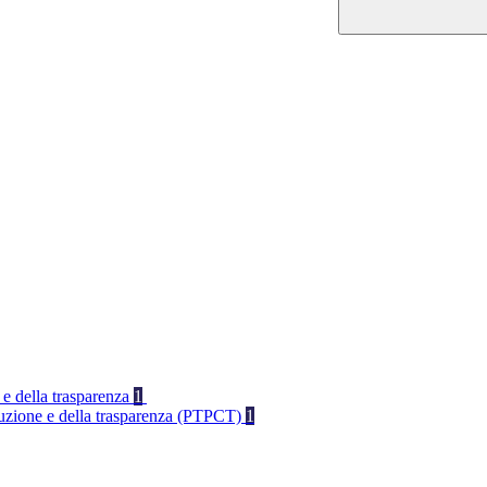
 e della trasparenza
1
rruzione e della trasparenza (PTPCT)
1