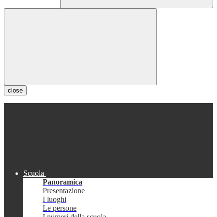
close
Scuola
Panoramica
Presentazione
I luoghi
Le persone
I numeri della scuola