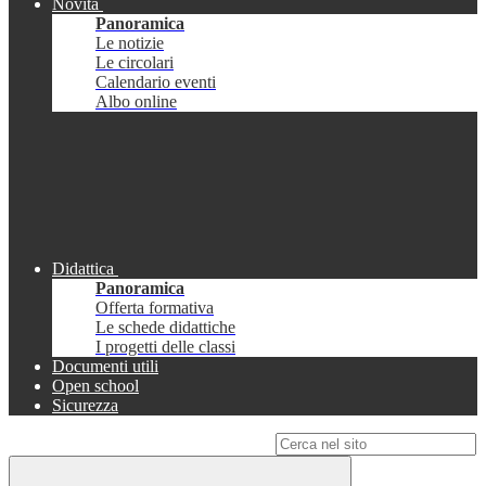
Novità
Panoramica
Le notizie
Le circolari
Calendario eventi
Albo online
Didattica
Panoramica
Offerta formativa
Le schede didattiche
I progetti delle classi
Documenti utili
Open school
Sicurezza
Campo di ricerca per le pagine del sito