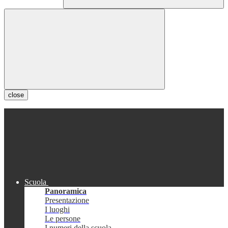
close
Scuola
Panoramica
Presentazione
I luoghi
Le persone
I numeri della scuola