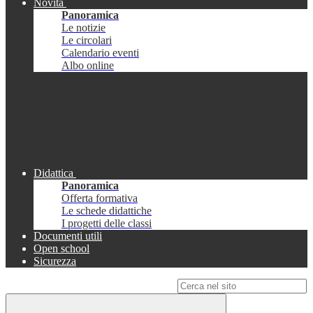
Novità
Panoramica
Le notizie
Le circolari
Calendario eventi
Albo online
Didattica
Panoramica
Offerta formativa
Le schede didattiche
I progetti delle classi
Documenti utili
Open school
Sicurezza
Campo di ricerca per le pagine del sito