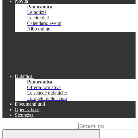
Novità
Panoramica
Le notizie
Le circolari
Calendario eventi
Albo online
Didattica
Panoramica
Offerta formativa
Le schede didattiche
I progetti delle classi
Documenti utili
Open school
Sicurezza
Campo di ricerca per le pagine del sito