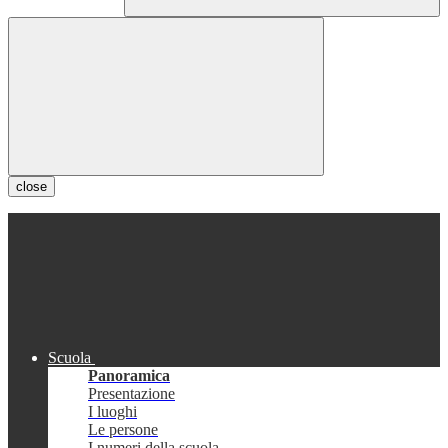
close
Scuola
Panoramica
Presentazione
I luoghi
Le persone
I numeri della scuola