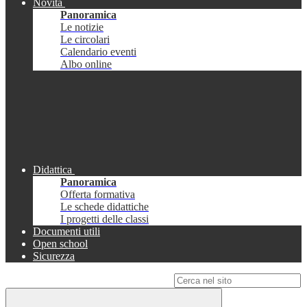
Novità
Panoramica
Le notizie
Le circolari
Calendario eventi
Albo online
Didattica
Panoramica
Offerta formativa
Le schede didattiche
I progetti delle classi
Documenti utili
Open school
Sicurezza
Campo di ricerca per le pagine del sito