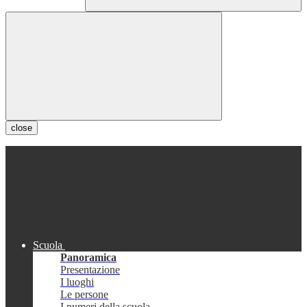
close
Scuola
Panoramica
Presentazione
I luoghi
Le persone
I numeri della scuola