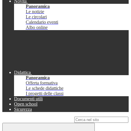
Novità
Panoramica
Le notizie
Le circolari
Calendario eventi
Albo online
Didattica
Panoramica
Offerta formativa
Le schede didattiche
I progetti delle classi
Documenti utili
Open school
Sicurezza
Campo di ricerca per le pagine del sito