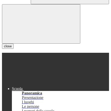
close
Scuola
Panoramica
Presentazione
I luoghi
Le persone
I numeri della scuola