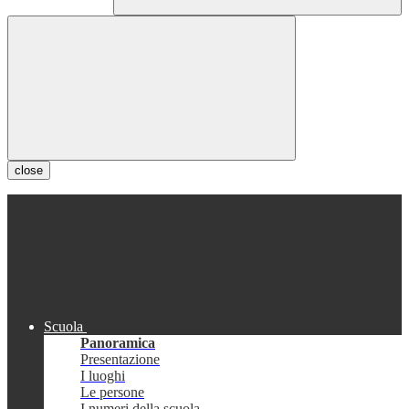
close
Scuola
Panoramica
Presentazione
I luoghi
Le persone
I numeri della scuola