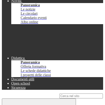
Novità
Panoramica
Le notizie
Le circolari
Calendario eventi
Albo online
Didattica
Panoramica
Offerta formativa
Le schede didattiche
I progetti delle classi
Documenti utili
Open school
Sicurezza
Campo di ricerca per le pagine del sito