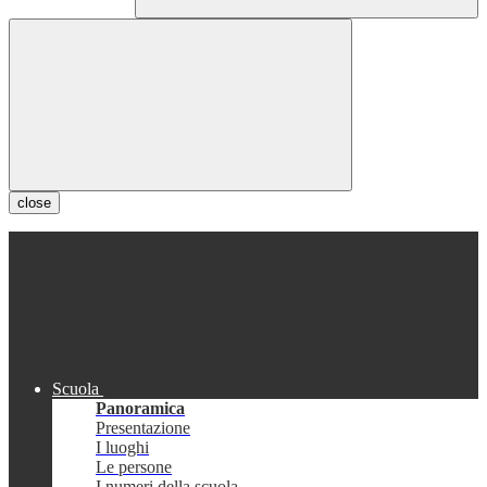
close
Scuola
Panoramica
Presentazione
I luoghi
Le persone
I numeri della scuola