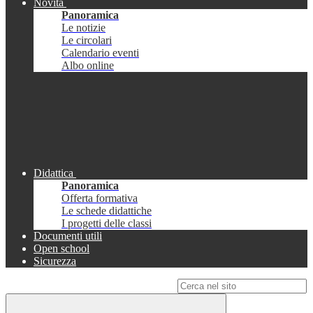
Novità
Panoramica
Le notizie
Le circolari
Calendario eventi
Albo online
Didattica
Panoramica
Offerta formativa
Le schede didattiche
I progetti delle classi
Documenti utili
Open school
Sicurezza
Campo di ricerca per le pagine del sito