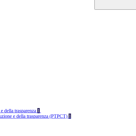
 e della trasparenza
1
rruzione e della trasparenza (PTPCT)
1