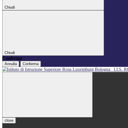
Chiudi
Chiudi
Conferma
Annulla
Conferma
I.I.S
close