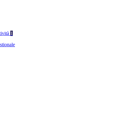
tività
1
stionale