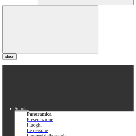
close
Scuola
Panoramica
Presentazione
I luoghi
Le persone
I numeri della scuola