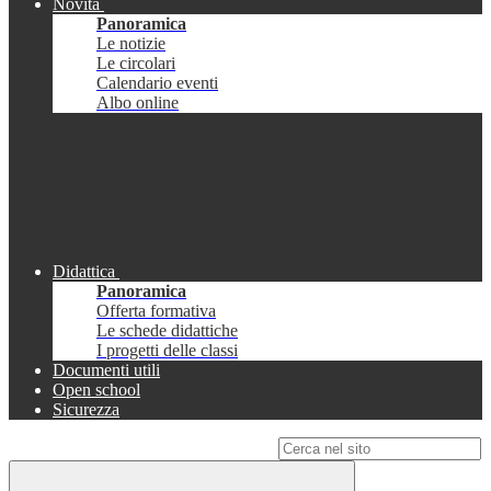
Novità
Panoramica
Le notizie
Le circolari
Calendario eventi
Albo online
Didattica
Panoramica
Offerta formativa
Le schede didattiche
I progetti delle classi
Documenti utili
Open school
Sicurezza
Campo di ricerca per le pagine del sito