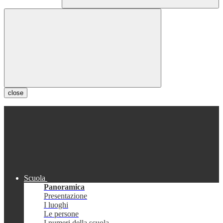
close
Scuola
Panoramica
Presentazione
I luoghi
Le persone
I numeri della scuola