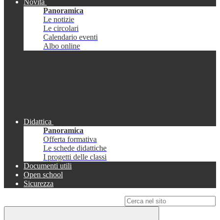
Novità
Panoramica
Le notizie
Le circolari
Calendario eventi
Albo online
Didattica
Panoramica
Offerta formativa
Le schede didattiche
I progetti delle classi
Documenti utili
Open school
Sicurezza
Campo di ricerca per le pagine del sito