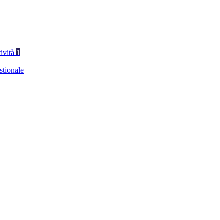
tività
1
stionale