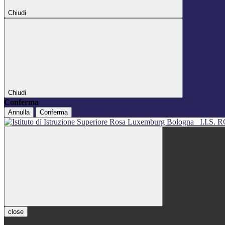
Chiudi
Chiudi
Conferma
Annulla
Conferma
I.I.S
close