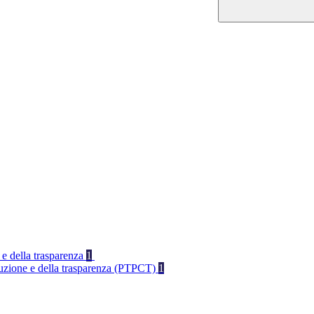
 e della trasparenza
1
rruzione e della trasparenza (PTPCT)
1