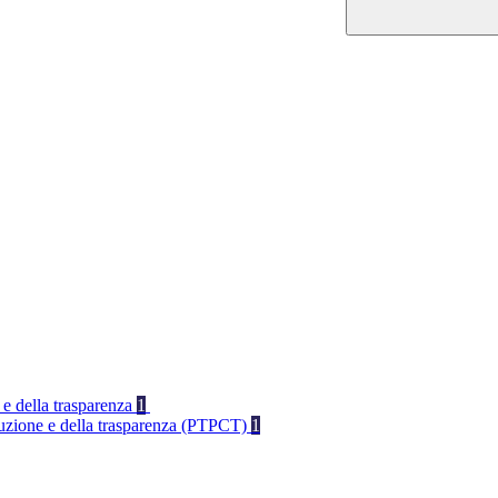
 e della trasparenza
1
rruzione e della trasparenza (PTPCT)
1