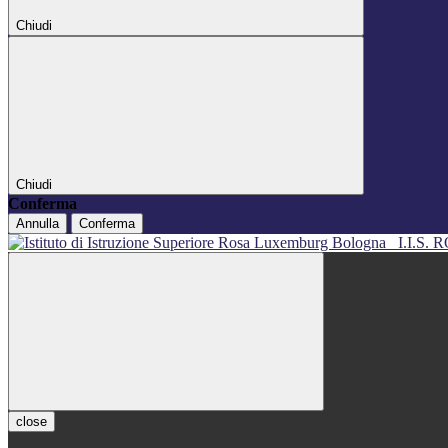
Chiudi
Chiudi
Conferma
Annulla
Conferma
I.I.S
close