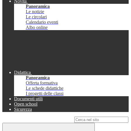
Novità
Panoramica
Le notizie
Le circolari
Calendario eventi
Albo online
Didattica
Panoramica
Offerta formativa
Le schede didattiche
I progetti delle classi
Documenti utili
Open school
Sicurezza
Campo di ricerca per le pagine del sito