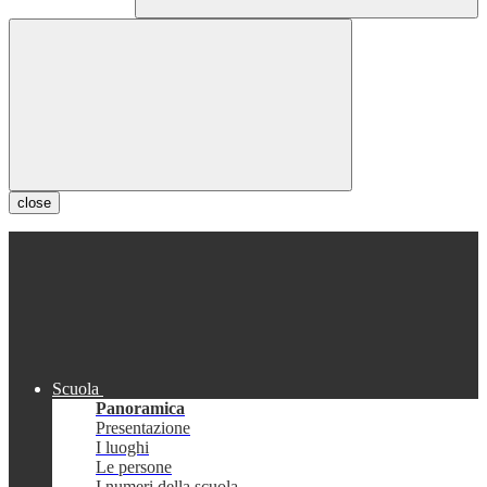
close
Scuola
Panoramica
Presentazione
I luoghi
Le persone
I numeri della scuola