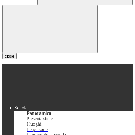
close
Scuola
Panoramica
Presentazione
I luoghi
Le persone
I numeri della scuola