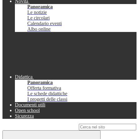
Novità
Panoramica
Le notizie
Le circolari
Calendario eventi
Albo online
Didattica
Panoramica
Offerta formativa
Le schede didattiche
I progetti delle classi
Documenti utili
Open school
Sicurezza
Campo di ricerca per le pagine del sito