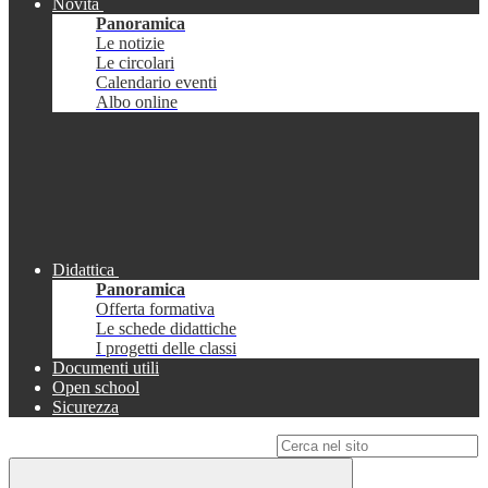
Novità
Panoramica
Le notizie
Le circolari
Calendario eventi
Albo online
Didattica
Panoramica
Offerta formativa
Le schede didattiche
I progetti delle classi
Documenti utili
Open school
Sicurezza
Campo di ricerca per le pagine del sito