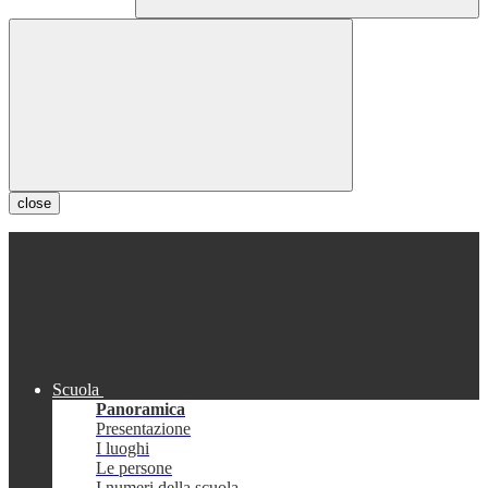
close
Scuola
Panoramica
Presentazione
I luoghi
Le persone
I numeri della scuola