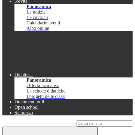
Novità
Panoramica
Le notizie
Le circolari
Calendario eventi
Albo online
Didattica
Panoramica
Offerta formativa
Le schede didattiche
I progetti delle classi
Documenti utili
Open school
Sicurezza
Campo di ricerca per le pagine del sito