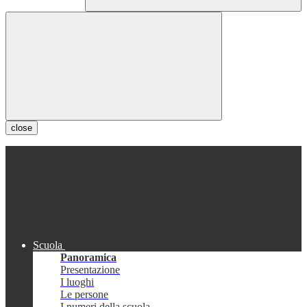
close
Scuola
Panoramica
Presentazione
I luoghi
Le persone
I numeri della scuola