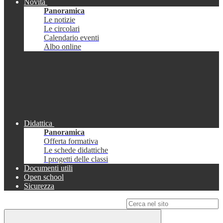
Novità
Panoramica
Le notizie
Le circolari
Calendario eventi
Albo online
Didattica
Panoramica
Offerta formativa
Le schede didattiche
I progetti delle classi
Documenti utili
Open school
Sicurezza
Campo di ricerca per le pagine del sito