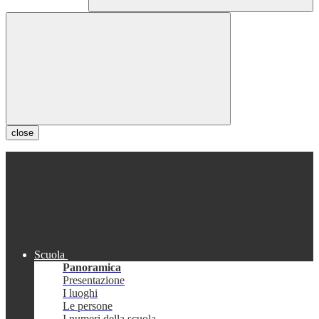
close
Scuola
Panoramica
Presentazione
I luoghi
Le persone
I numeri della scuola