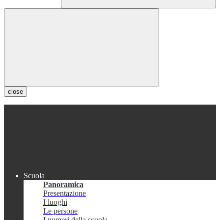
close
Scuola
Panoramica
Presentazione
I luoghi
Le persone
I numeri della scuola