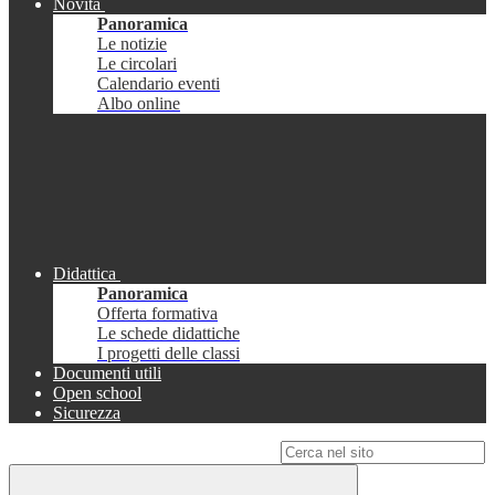
Novità
Panoramica
Le notizie
Le circolari
Calendario eventi
Albo online
Didattica
Panoramica
Offerta formativa
Le schede didattiche
I progetti delle classi
Documenti utili
Open school
Sicurezza
Campo di ricerca per le pagine del sito