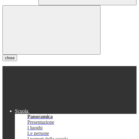
close
Scuola
Panoramica
Presentazione
I luoghi
Le persone
I numeri della scuola