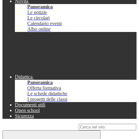
Novità
Panoramica
Le notizie
Le circolari
Calendario eventi
Albo online
Didattica
Panoramica
Offerta formativa
Le schede didattiche
I progetti delle classi
Documenti utili
Open school
Sicurezza
Campo di ricerca per le pagine del sito