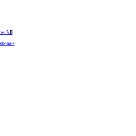
tività
1
stionale