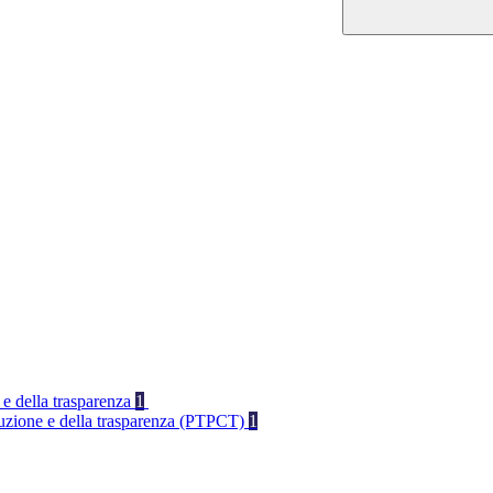
 e della trasparenza
1
rruzione e della trasparenza (PTPCT)
1