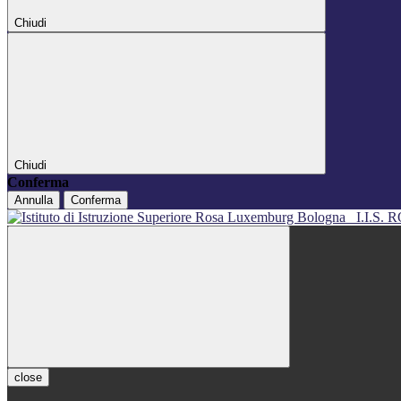
Chiudi
Chiudi
Conferma
Annulla
Conferma
I.I.S
close