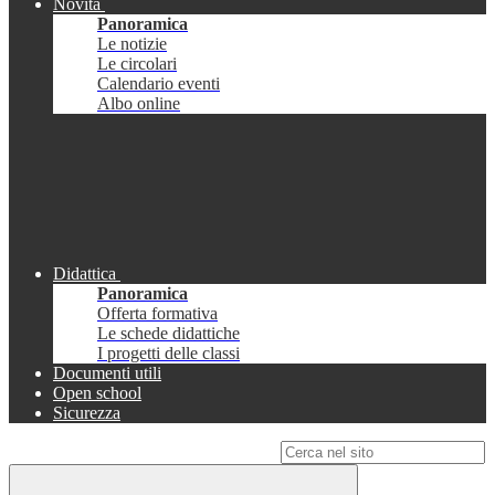
Novità
Panoramica
Le notizie
Le circolari
Calendario eventi
Albo online
Didattica
Panoramica
Offerta formativa
Le schede didattiche
I progetti delle classi
Documenti utili
Open school
Sicurezza
Campo di ricerca per le pagine del sito