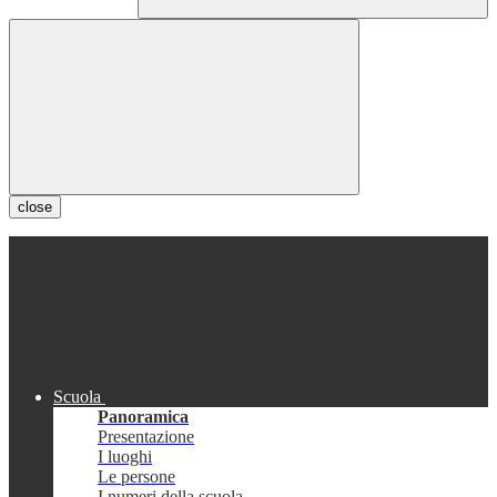
close
Scuola
Panoramica
Presentazione
I luoghi
Le persone
I numeri della scuola