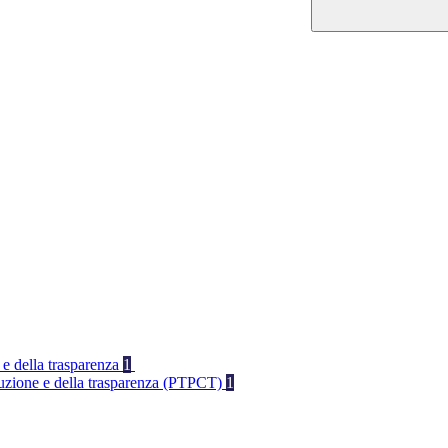
 e della trasparenza
1
rruzione e della trasparenza (PTPCT)
1