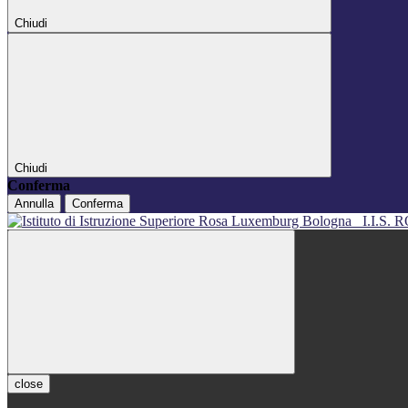
Chiudi
Chiudi
Conferma
Annulla
Conferma
I.I.S
close