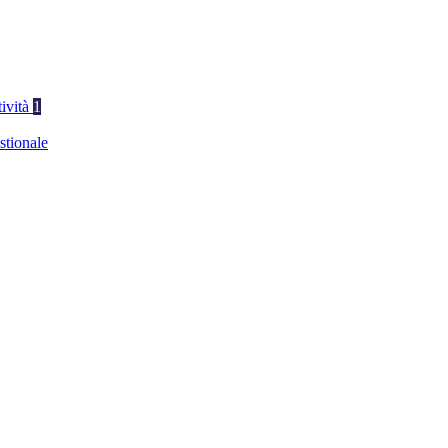
tività
1
stionale