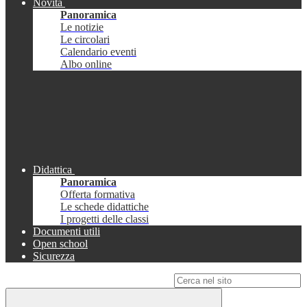
Novità
Panoramica
Le notizie
Le circolari
Calendario eventi
Albo online
Didattica
Panoramica
Offerta formativa
Le schede didattiche
I progetti delle classi
Documenti utili
Open school
Sicurezza
Campo di ricerca per le pagine del sito