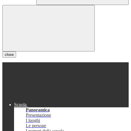
close
Scuola
Panoramica
Presentazione
I luoghi
Le persone
I numeri della scuola