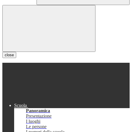
close
Scuola
Panoramica
Presentazione
I luoghi
Le persone
I numeri della scuola