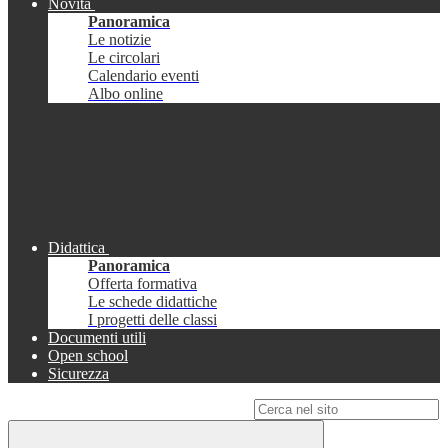
Novità
Panoramica
Le notizie
Le circolari
Calendario eventi
Albo online
Didattica
Panoramica
Offerta formativa
Le schede didattiche
I progetti delle classi
Documenti utili
Open school
Sicurezza
Campo di ricerca per le pagine del sito