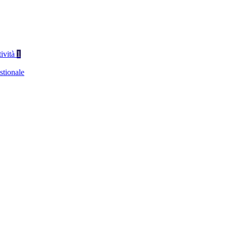
tività
1
stionale