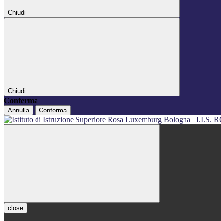
Chiudi
Chiudi
Conferma
Annulla
Conferma
I.I.S
close