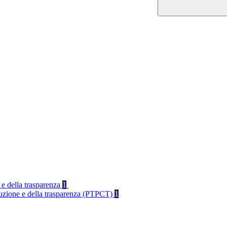
 e della trasparenza
1
rruzione e della trasparenza (PTPCT)
1