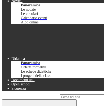
Novità
Panoramica
Le notizie
Le circolari
Calendario eventi
Albo online
Didattica
Panoramica
Offerta formativa
Le schede didattiche
I progetti delle classi
Documenti utili
Open school
Sicurezza
Campo di ricerca per le pagine del sito