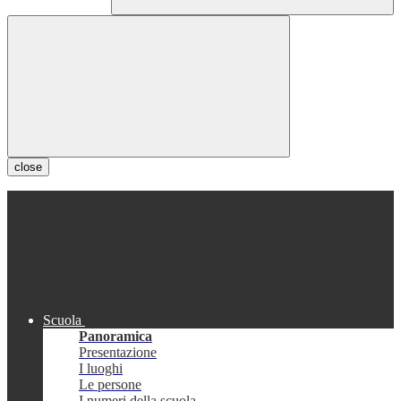
close
Scuola
Panoramica
Presentazione
I luoghi
Le persone
I numeri della scuola