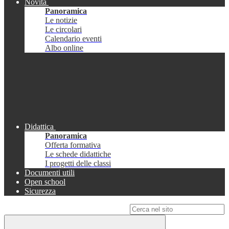
Novità
Panoramica
Le notizie
Le circolari
Calendario eventi
Albo online
Didattica
Panoramica
Offerta formativa
Le schede didattiche
I progetti delle classi
Documenti utili
Open school
Sicurezza
Campo di ricerca per le pagine del sito