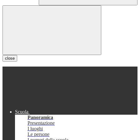
close
Scuola
Panoramica
Presentazione
I luoghi
Le persone
I numeri della scuola