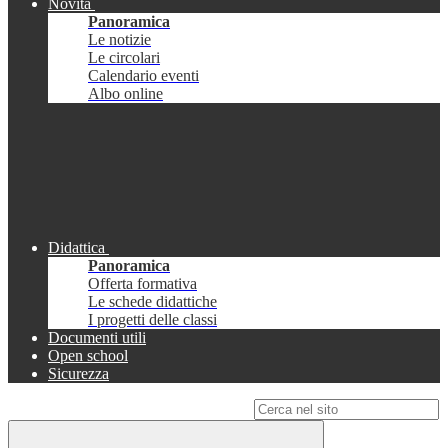
Novità
Panoramica
Le notizie
Le circolari
Calendario eventi
Albo online
Didattica
Panoramica
Offerta formativa
Le schede didattiche
I progetti delle classi
Documenti utili
Open school
Sicurezza
Campo di ricerca per le pagine del sito