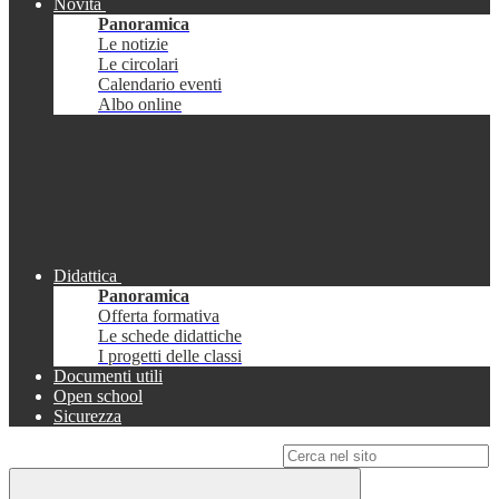
Novità
Panoramica
Le notizie
Le circolari
Calendario eventi
Albo online
Didattica
Panoramica
Offerta formativa
Le schede didattiche
I progetti delle classi
Documenti utili
Open school
Sicurezza
Campo di ricerca per le pagine del sito