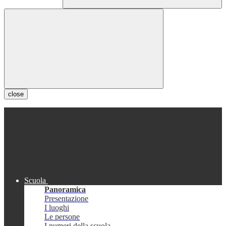
close
Scuola
Panoramica
Presentazione
I luoghi
Le persone
I numeri della scuola