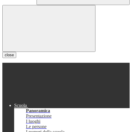
close
Scuola
Panoramica
Presentazione
I luoghi
Le persone
I numeri della scuola