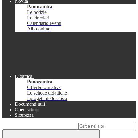
Novità
Panoramica
Le notizie
Le circolari
Calendario eventi
Albo online
Didattica
Panoramica
Offerta formativa
Le schede didattiche
I progetti delle classi
Documenti utili
Open school
Sicurezza
Campo di ricerca per le pagine del sito