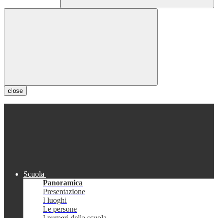
close
Scuola
Panoramica
Presentazione
I luoghi
Le persone
I numeri della scuola