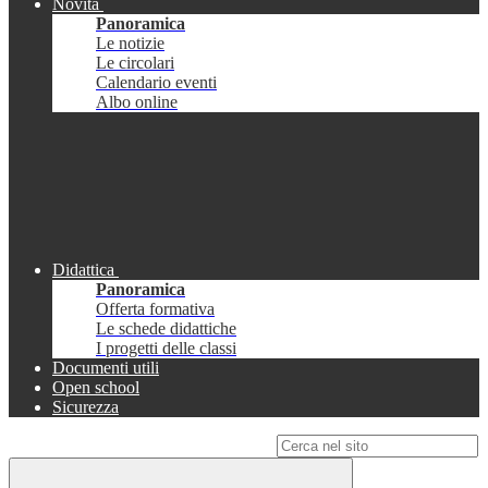
Novità
Panoramica
Le notizie
Le circolari
Calendario eventi
Albo online
Didattica
Panoramica
Offerta formativa
Le schede didattiche
I progetti delle classi
Documenti utili
Open school
Sicurezza
Campo di ricerca per le pagine del sito