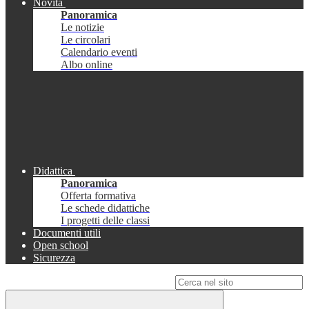
Novità
Panoramica
Le notizie
Le circolari
Calendario eventi
Albo online
Didattica
Panoramica
Offerta formativa
Le schede didattiche
I progetti delle classi
Documenti utili
Open school
Sicurezza
Campo di ricerca per le pagine del sito