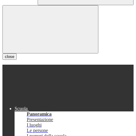
close
Scuola
Panoramica
Presentazione
I luoghi
Le persone
I numeri della scuola