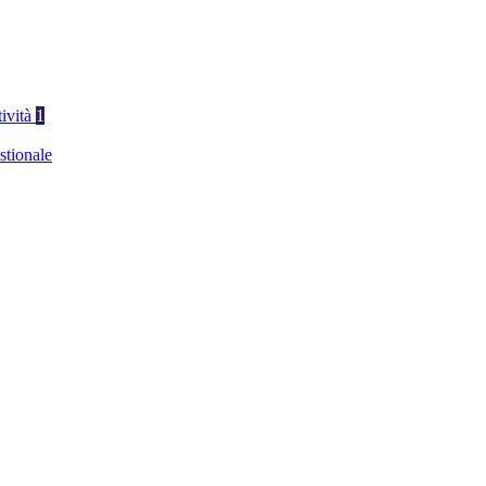
tività
1
stionale