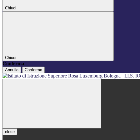
Chiudi
Chiudi
Conferma
Annulla
Conferma
I.I.S
close