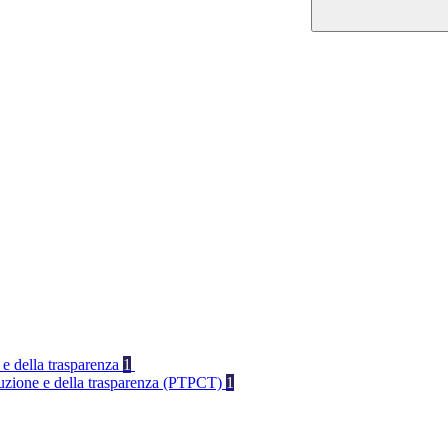
 e della trasparenza
1
rruzione e della trasparenza (PTPCT)
1