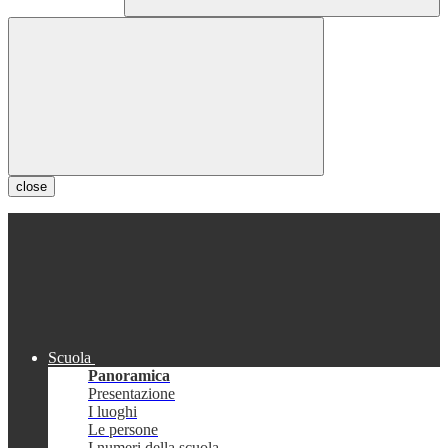
close
Scuola
Panoramica
Presentazione
I luoghi
Le persone
I numeri della scuola